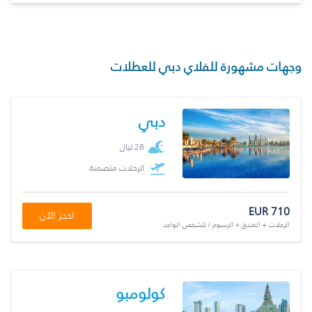
وجهات مشهورة للفلاي دبي للعطلات
دبي
28 ليال
الرحلات متضمنة
EUR 710
احجز الآن
الرحلات + الفندق + الرسوم / للشخص الواحد
كولومبو