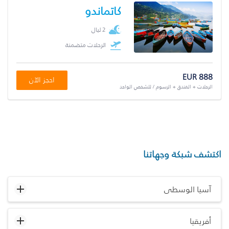
كاتماندو
2 ليال
الرحلات متضمنة
EUR 888
احجز الآن
الرحلات + الفندق + الرسوم / للشخص الواحد
اكتشف شبكة وجهاتنا
آسيا الوسطى
أفريقيا