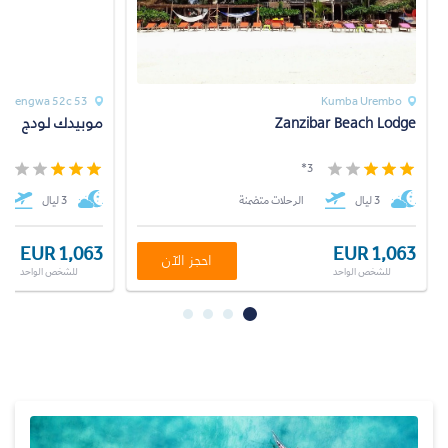
53 Kiwengwa 52c
Kumba Urembo
Zanzibar Beach Lodge
موبيدك لودج
*
3*
3 ليال
الرحلات متضمنة
3 ليال
EUR 1,063
EUR 1,063
احجز الآن
للشخص الواحد
للشخص الواحد