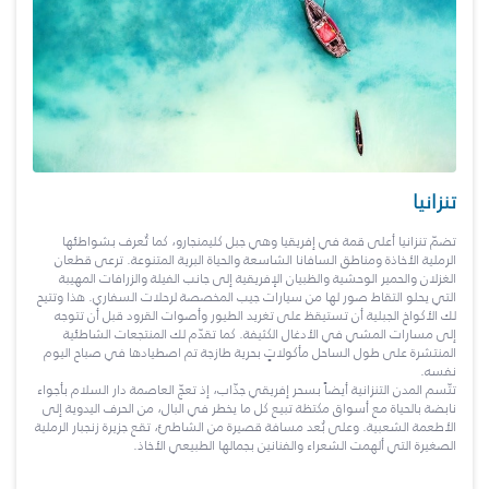
تنزانيا
تضمّ تنزانيا أعلى قمة في إفريقيا وهي جبل كليمنجارو، كما تُعرف بشواطئها
الرملية الأخاذة ومناطق السافانا الشاسعة والحياة البرية المتنوعة. ترعى قطعان
الغزلان والحمير الوحشية والظبيان الإفريقية إلى جانب الفيلة والزرافات المهيبة
التي يحلو التقاط صور لها من سيارات جيب المخصصة لرحلات السفاري. هذا وتتيح
لك الأكواخ الجبلية أن تستيقظ على تغريد الطيور وأصوات القرود قبل أن تتوجه
إلى مسارات المشي في الأدغال الكثيفة. كما تقدّم لك المنتجعات الشاطئية
المنتشرة على طول الساحل مأكولاتٍ بحرية طازجة تم اصطيادها في صباح اليوم
نفسه.
تتّسم المدن التنزانية أيضاً بسحر إفريقي جذّاب، إذ تعجّ العاصمة دار السلام بأجواء
نابضة بالحياة مع أسواق مكتظة تبيع كل ما يخطر في البال، من الحرف اليدوية إلى
الأطعمة الشعبية. وعلى بُعد مسافة قصيرة من الشاطئ، تقع جزيرة زنجبار الرملية
الصغيرة التي ألهمت الشعراء والفنانين بجمالها الطبيعي الأخاذ.