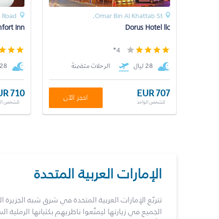
a Road
Omar Bin Al Khattab St.
fort Inn
Dorus Hotel llc
4*
28 ليال
الرحلات متضمنة
28 ليال
UR 710
EUR 707
احجز الآن
للشخص الواحد
للشخص الو
الإمارات العربية المتحدة
تتربّع الإمارات العربية المتحدة في شرق شبه الجزيرة الع
الجميع في زيارتها ليمتّعوا ناظريهم بكثبانها الرملية ال