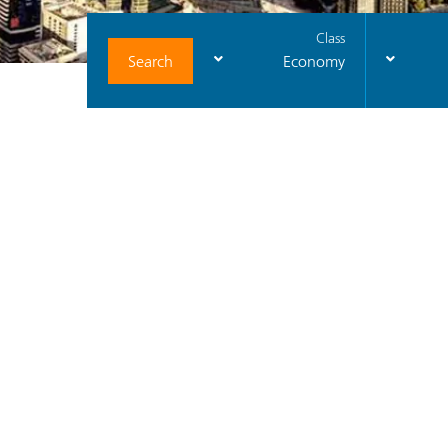
Class
Search
Economy