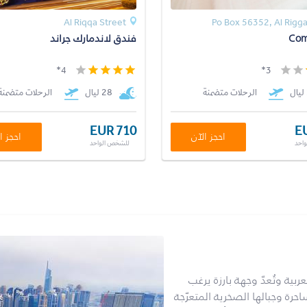
Al Riqqa Street
Po Box 56352, Al Rigg
Com
فندق لاندمارك جراند
4*
3*
الرحلات متضمنة
28 ليال
الرحلات متضمنة
EUR 710
E
احجز الآن
احجز ا
احد
للشخص الواحد
ربية وتُعدّ وجهة بارزة يرغب
ساحرة وجبالها الصخرية المتعرّجة