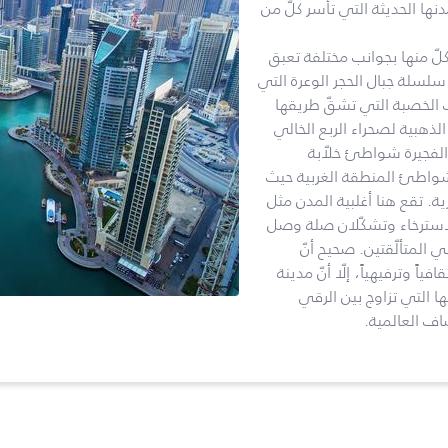
دنها الحديثة التي تأسر كلّ من
 كلّ منها بجوانب مختلفة تعبق
سلسلة جبال الحجر الوعرة التي
ات الخصبة التي تشقّ طريقها
 الذهبية لصحراء الربع الخالي
الفجيرة شواطئ خلاّبة
 شواطئ المنطقة الغربية حيث
ية. تقع هنا أغلبية المدن مثل
 الاسترخاء وتشكّلان صلة وصل
ي المتألّقتين. صحيح أنّ
اً وترفيهياً، إلّا أنّ مدينة
ا التي تزاوج بين الرقي
ف العالمية.