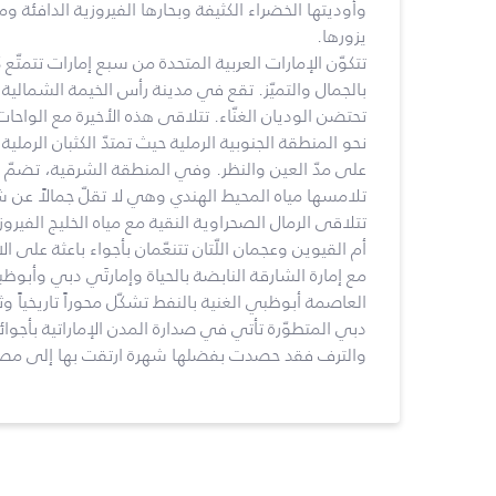
وأوديتها الخضراء الكثيفة وبحارها الفيروزية الدافئة وم
يزورها.
تتكوّن الإمارات العربية المتحدة من سبع إمارات تتمتّع
بالجمال والتميّز. تقع في مدينة رأس الخيمة الشمالية 
تحتضن الوديان الغنّاء. تتلاقى هذه الأخيرة مع الواح
نحو المنطقة الجنوبية الرملية حيث تمتدّ الكثبان الرملية
على مدّ العين والنظر. وفي المنطقة الشرقية، تضمّ 
تلامسها مياه المحيط الهندي وهي لا تقلّ جمالاً عن
تتلاقى الرمال الصحراوية النقية مع مياه الخليج الفيروز
أم القيوين وعجمان اللّتان تتنعّمان بأجواء باعثة على
مع إمارة الشارقة النابضة بالحياة وإمارتَي دبي وأبوظب
العاصمة أبوظبي الغنية بالنفط تشكّل محوراً تاريخياً وثقافي
دبي المتطوّرة تأتي في صدارة المدن الإماراتية بأجوائه
والترف فقد حصدت بفضلها شهرة ارتقت بها إلى مصا