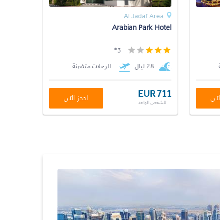
Al Jadaf Area
Arabian Park Hotel
3*
28 ليال
الرحلات متضمنة
EUR 711
لآن
احجز الآن
للشخص الواحد