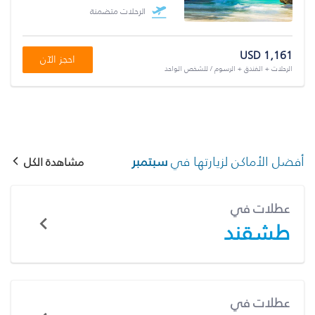
الرحلات متضمنة
USD 1,161
احجز الآن
الرحلات + الفندق + الرسوم / للشخص الواحد
أفضل الأماكن لزيارتها في
سبتمبر
مشاهدة الكل
عطلات في
طشقند
عطلات في