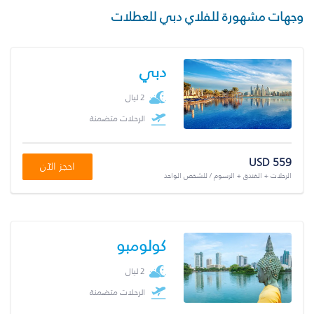
وجهات مشهورة للفلاي دبي للعطلات
دبي
2 ليال
الرحلات متضمنة
USD 559
احجز الآن
الرحلات + الفندق + الرسوم / للشخص الواحد
كولومبو
2 ليال
الرحلات متضمنة