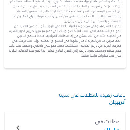
وأثناء تجولك في شوارعها، سوف يدهشك تنوع باكو وجاذبيتها المغناطيسية حتى
أن تتساءل هل هي سحر العالم القديم أو تقدم العصر الجديد. فإن جدران الحصن
من العصور الوسطى، التي تستخدم كخلفية مثالية لمتاجر المصممين الفخمة
ومنافذ سلسلة المطاعم العالمية، هي من أمثل توقف حفرة للسياح العائدين بعد
الاستمتاع بالتشمس على طول بحر قزوين.
المدينة القديمة، وهي من مواقع التراث العالمي لليونسكو، تحتضن العديد من
المواقع الشاهقة التي تلفت انتباهك وتجلبك إلى عصر مر فيها طريق الحرير القديم
عبر المدينة. تأكد من أنك تتمكن من إعادة حالتك المزاجية، عندما تسمع الباعين
المعاصرين منادين لتجربة كافيار بيلوجا في الأسواق المحلية. وإذا كنت ترغب في
معرفة المزيد من تاريخ المدينة، استكشف معبد مجوسي تاريخي ومتحف كتب ذات
حجم صغير ومسجد يعود تاريخه إلى القرن الحادي عشر، كما تقع هذه المعالم الأثرية
على بعد خطوات قليلة فقط.
باقات زهيدة للعطلات في مدينة
أذربيجان
عطلات في