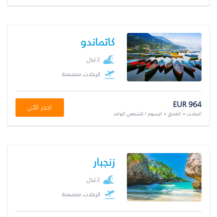
كاتماندو
2 ليال
الرحلات متضمنة
EUR 964
احجز الآن
الرحلات + الفندق + الرسوم / للشخص الواحد
زنجبار
2 ليال
الرحلات متضمنة