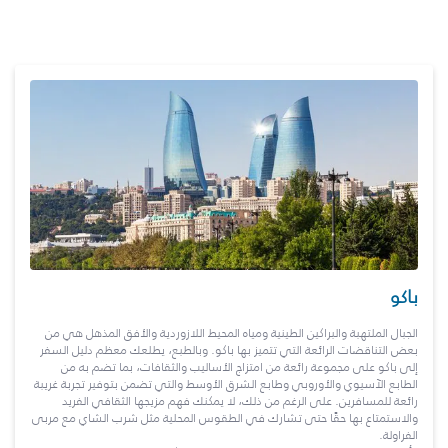
باكو
الجبال الملتهبة والبراكين الطينية ومياه المحيط اللازوردية والأفق المذهل هي من
بعض التناقضات الرائعة التي تتميز بها باكو. وبالطبع، يطلعك معظم دليل السفر
إلى باكو على مجموعة رائعة من امتزاج الأساليب والثقافات، بما تضم به من
الطابع الآسيوي والأوروبي وطابع الشرق الأوسط والتي تضمن بتوفير تجربة غريبة
رائعة للمسافرين. على الرغم من ذلك، لا يمكنك فهم مزيجها الثقافي الفريد
والاستمتاع بها حقًا حتى تشارك في الطقوس المحلية مثل شرب الشاي مع مربى
الفراولة.