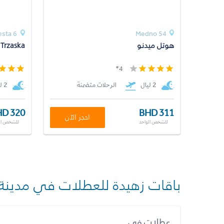
esta 6
Medno 54
هوتل ميدنو
Trzaska
4*
2 ليال
الرحلات متضمنة
2 ليال
D 320
BHD 311
احجز الآن
للشخص الواحد
للشخص ال
باقات زهيدة للعطلات في مدينة
عطلات في