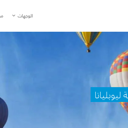
الوجهات
مح
ليوبليانا