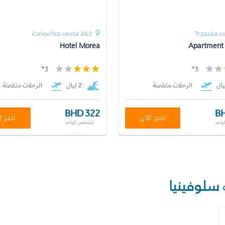
Celov?ka cesta 462
Trzaska c
Hotel Morea
Apartment 
3*
3*
الرحلات متضمنة
2 ليال
الرحلات متضمنة
BHD 322
BH
احجز الآن
احجز ا
واحد
للشخص الواحد
سلوفينيا