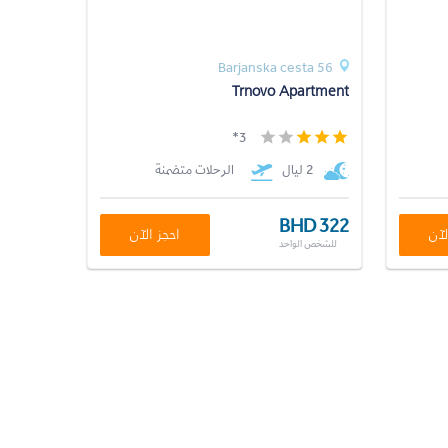
Barjanska cesta 56
Trnovo Apartment
3*
2 ليال
الرحلات متضمنة
BHD 322
لآن
احجز الآن
للشخص الواحد