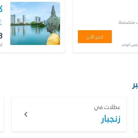
ك
ت متضمنة
3
احجز الآن
شخص الواحد
ال
ر
عطلات في
زنجبار