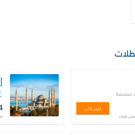
طلات
إ
ت متضمنة
4
احجز الآن
شخص الواحد
ال