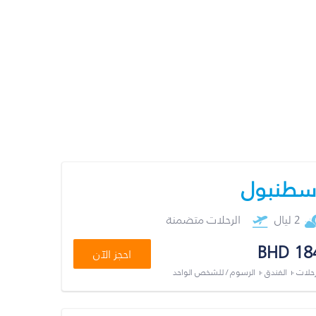
سطنبول
2 ليال
الرحلات متضمنة
BHD 18
احجز الآن
رحلات + الفندق + الرسوم / للشخص الواحد