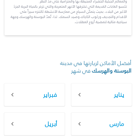
والمعالم الجبلية الخضراء المحيطة بها والمترامية على مدّ النظر.
تكسو الغابات القديمة التي تخترقها الأنهر المتعرجة والتي تزخر بالحياة البرية الجزءَ
الأكبر من البلاد، بحيث يتمكّن السياح من ممارسة الأنشطة كالتنزه سيراً على
الأقدام والتجديف وركوب الكاياك وصيد السمك. لذا، تُعدّ البوسنة والهرسك وجهة
سياحية مثالية لتمضية أروع العطلات.
أفضل الأماكن لزيارتها في مدينة
البوسنة والهرسك
في شهر
يناير
فبراير
مارس
أبريل