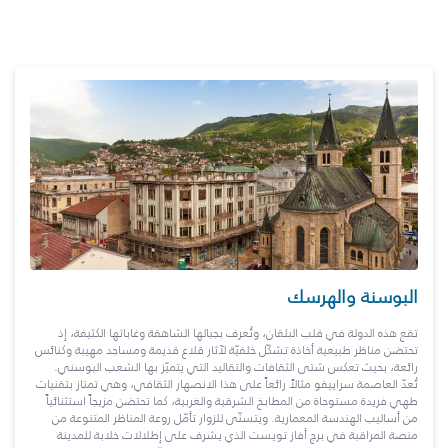
البوسنة والهرسك
تقع هذه الدولة في قلب البلقان، وتُعرف بجبالها الشاهقة وغاباتها الكثيفة، إذ
تحتضن مناظر طبيعية أخاذة تشكّل خلفيّة لآثار قلاع قديمة ومساجد مهيبة وكنائس
رائعة، بحيث تعكس شتى الثقافات والتقاليد التي يتميّز بها الشعب البوسني.
تُعدّ العاصمة سراييفو مثالاً رائعاً على هذا الانصهار الثقافي، وهي تمتاز بتقنيات
طهي فريدة مستوحاة من المطابخ الشرقية والغربية، كما تحتضن مزيجاً استثنائياً
من أساليب الهندسة المعمارية. ويتسنّى للزوار تأمّل روعة المناظر المتنوعة من
منصة المراقبة في برج أفاز تويست الذي يشرف على إطلالات خلابة للمدينة