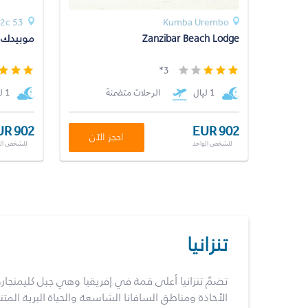
53 Kiwengwa 52c
Kumba Urembo
Zanzibar Beach Lodge
موبيدك 
3*
1 ليال
الرحلات متضمنة
1 ليال
UR 902
EUR 902
احجز الآن
للشخص الواحد
للشخص الو
تنزانيا
تضمّ تنزانيا أعلى قمة في إفريقيا وهي جبل كليمنجارو
الأخاذة ومناطق السافانا الشاسعة والحياة البرية المت