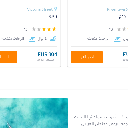
Victoria Street
لودج
ريترو
3*
3*
الرحلات متضمنة
1 ليال
الرحلات متضمنة
EUR 904
E
احجز الآن
احجز ا
احد
للشخص الواحد
، كما تُعرف بشواطئها الرملية
نوعة. ترعى قطعان الغزلان