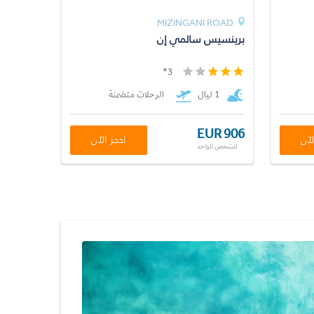
MIZINGANI ROAD
برينسيس سالمي إن
3*
1 ليال
الرحلات متضمنة
EUR 906
لآن
احجز الآن
للشخص الواحد