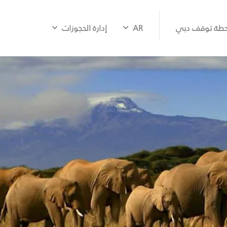
طة توقف دبي
AR
إدارة الحجوزات