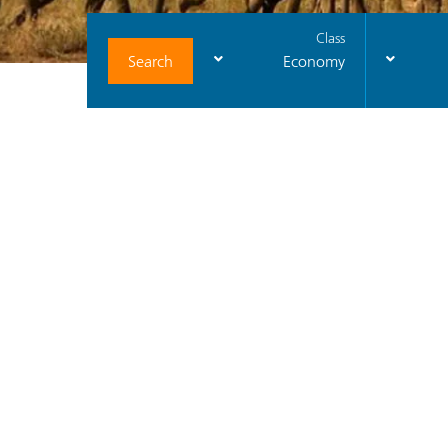
Class
Search
Economy