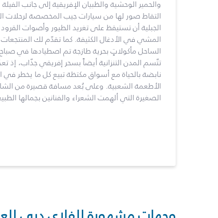
والحمير الوحشية والظبيان الإفريقية إلى جانب الفيلة و
التقاط صور لها من سيارات جيب المخصصة لرحلات السف
الجبلية أن تستيقظ على تغريد الطيور وأصوات القرود
المشي في الأدغال الكثيفة. كما تقدّم لك المنتجعات
الساحل مأكولاتٍ بحرية طازجة تم اصطيادها في صباح 
تتّسم المدن التنزانية أيضاً بسحر إفريقي جذّاب، إذ تعج
نابضة بالحياة مع أسواق مكتظة تبيع كل ما يخطر في ال
الأطعمة الشعبية. وعلى بُعد مسافة قصيرة من الشاطئ،
الصغيرة التي ألهمت الشعراء والفنانين بجمالها الطبيع
وجهات مشهورة للفلاي دبي للع