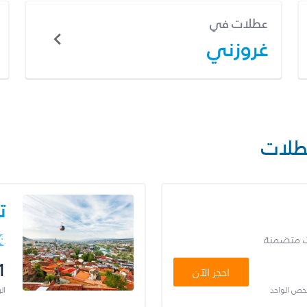
عطلات في
غروزني
طلات
ت
ت متضمنة
1
احجز الآن
شخص الواحد
ال