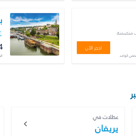
ب
ت متضمنة
4
احجز الآن
شخص الواحد
ال
ر
عطلات في
يريفان