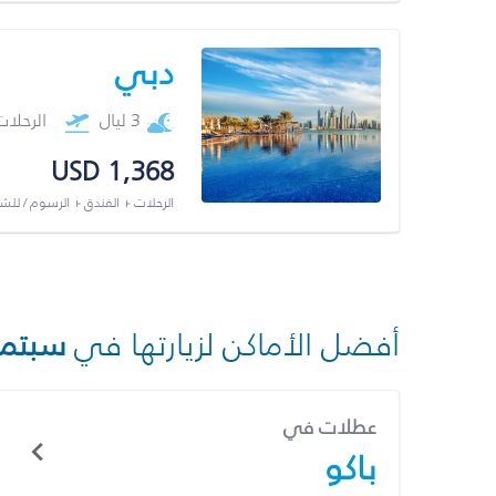
دبي
3 ليال
الرحلا
USD 1,368
الرحلات + الفندق + الرسوم / لل
أفضل الأماكن لزيارتها في
سبتمب
عطلات في
باكو