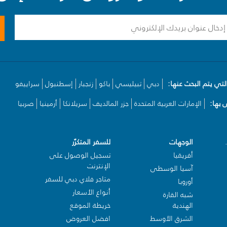
لتي يتم البحث عنها:
دبي
تبيليسي
باكو
زنجبار
إسطنبول
سراييفو
بها:
الإمارات العربية المتحدة
جزر المالديف
سريلانكا
أرمينيا
صربيا
الوجهات
للسفر المتكرّر
أفريقيا
تسجيل الوصول على
الإنترنت
آسيا الوسطى
متاجر فلاي دبي للسفر
أوروبا
أنواع الأسعار
شبه القارة
الهندية
خريطة الموقع
الشرق الأوسط
افضل العروض