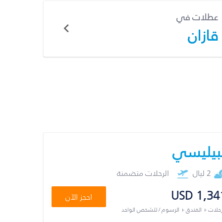
عطلات في
قازان
بيليسي
2 ليال
الرحلات متضمنة
USD 1,34
احجز الآن
رحلات + الفندق + الرسوم / للشخص الواحد