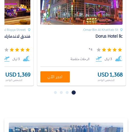
Al Riqqa Street
Omar Bin Al Khattab St.
Dorus Hotel llc
فندق لاندمارك جر
*
4*
3 ليال
الرحلات متضمنة
3 ليال
USD 1,369
USD 1,368
احجز الآن
للشخص الواحد
للشخص الواحد