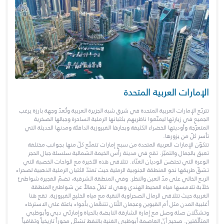
الإمارات العربية المتحدة
تتربّع الإمارات العربية المتحدة في شرق شبه الجزيرة العربية وتُعدّ وجهة بارزة يرغب
الجميع في زيارتها ليمتّعوا ناظريهم بكثبانها الرملية الساحرة وجبالها الصخرية
المتعرّجة وأوديتها الخضراء الكثيفة وبحارها الفيروزية الدافئة ومدنها الحديثة التي
تأسر كلّ من يزورها.
تتكوّن الإمارات العربية المتحدة من سبع إمارات تتمتّع كلّ منها بجوانب مختلفة
تعبق بالجمال والتميّز. تقع في مدينة رأس الخيمة الشمالية سلسلة جبال الحجر
الوعرة التي تحتضن الوديان الغنّاء. تتلاقى هذه الأخيرة مع الواحات الخصبة التي
تشقّ طريقها نحو المنطقة الجنوبية الرملية حيث تمتدّ الكثبان الرملية الذهبية لصحراء
الربع الخالي على مدّ العين والنظر. وفي المنطقة الشرقية، تضمّ الفجيرة شواطئ
خلاّبة تلامسها مياه المحيط الهندي وهي لا تقلّ جمالاً عن شواطئ المنطقة
الغربية حيث تتلاقى الرمال الصحراوية النقية مع مياه الخليج الفيروزية. تقع هنا
أغلبية المدن مثل أم القيوين وعجمان اللّتان تتنعّمان بأجواء باعثة على الاسترخاء
وتشكّلان صلة وصل مع إمارة الشارقة النابضة بالحياة وإمارتَي دبي وأبوظبي
المتألّقتين. صحيح أنّ العاصمة أبوظبي الغنية بالنفط تشكّل محوراً تاريخياً وثقافياً