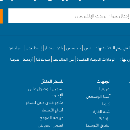
لتي يتم البحث عنها:
دبي
تبيليسي
باكو
زنجبار
إسطنبول
سراييفو
بها:
الإمارات العربية المتحدة
جزر المالديف
سريلانكا
أرمينيا
صربيا
الوجهات
للسفر المتكرّر
أفريقيا
تسجيل الوصول على
الإنترنت
آسيا الوسطى
متاجر فلاي دبي للسفر
أوروبا
أنواع الأسعار
شبه القارة
الهندية
خريطة الموقع
الشرق الأوسط
افضل العروض