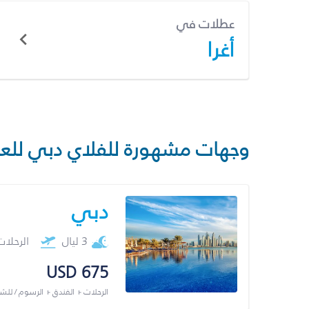
عطلات في
أغرا
وجهات مشهورة للفلاي دبي للع
دبي
3 ليال
الرحلا
USD 675
الرحلات + الفندق + الرسوم / لل