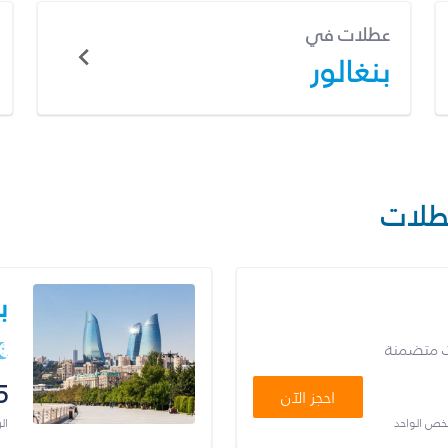
عطلات في
بنغالور
طلات
ب
ت متضمنة
5
احجز الآن
شخص الواحد
ال