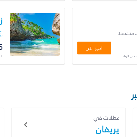
ز
ت متضمنة
5
احجز الآن
شخص الواحد
ال
ر
عطلات في
يريفان