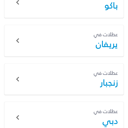
باكو
عطلات في
يريفان
عطلات في
زنجبار
عطلات في
دبي