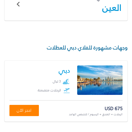
العين
وجهات مشهورة للفلاي دبي للعطلات
دبي
3 ليال
الرحلات متضمنة
USD 675
احجز الآن
الرحلات + الفندق + الرسوم / للشخص الواحد