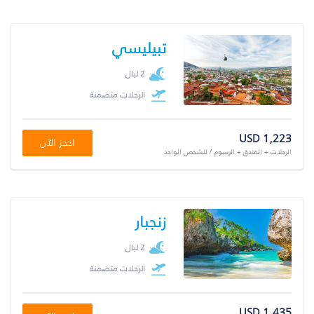
تبيليسي
2 ليال
الرحلات متضمنة
USD 1,223
احجز الآن
الرحلات + الفندق + الرسوم / للشخص الواحد
زنجبار
2 ليال
الرحلات متضمنة
USD 1,435