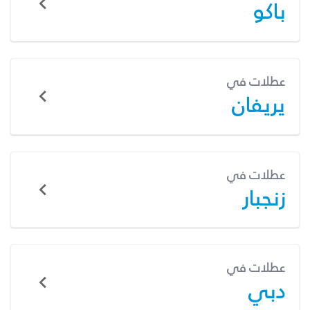
باكو
عطلات في
يريفان
عطلات في
زنجبار
عطلات في
دبي