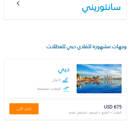
سانتوريني
وجهات مشهورة للفلاي دبي للعطلات
دبي
3 ليال
الرحلات متضمنة
USD 675
احجز الآن
الرحلات + الفندق + الرسوم / للشخص الواحد