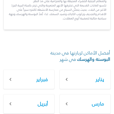
والمعالم الجبلية الخضراء المحيطة بها والمترامية على مدّ النظر.
تكسو الغابات القديمة التي تخترقها الأنهر المتعرجة والتي تزخر بالحياة البرية الجزءَ
الأكبر من البلاد، بحيث يتمكّن السياح من ممارسة الأنشطة كالتنزه سيراً على
الأقدام والتجديف وركوب الكاياك وصيد السمك. لذا، تُعدّ البوسنة والهرسك وجهة
سياحية مثالية لتمضية أروع العطلات.
أفضل الأماكن لزيارتها في مدينة
البوسنة والهرسك
في شهر
يناير
فبراير
مارس
أبريل