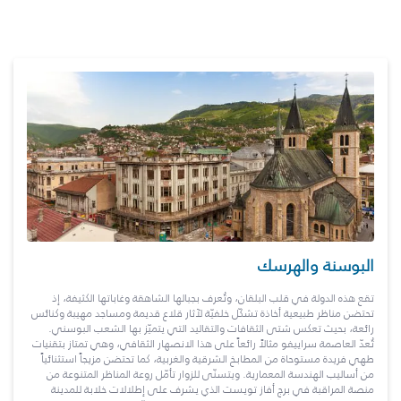
البوسنة والهرسك
تقع هذه الدولة في قلب البلقان، وتُعرف بجبالها الشاهقة وغاباتها الكثيفة، إذ
تحتضن مناظر طبيعية أخاذة تشكّل خلفيّة لآثار قلاع قديمة ومساجد مهيبة وكنائس
رائعة، بحيث تعكس شتى الثقافات والتقاليد التي يتميّز بها الشعب البوسني.
تُعدّ العاصمة سراييفو مثالاً رائعاً على هذا الانصهار الثقافي، وهي تمتاز بتقنيات
طهي فريدة مستوحاة من المطابخ الشرقية والغربية، كما تحتضن مزيجاً استثنائياً
من أساليب الهندسة المعمارية. ويتسنّى للزوار تأمّل روعة المناظر المتنوعة من
منصة المراقبة في برج أفاز تويست الذي يشرف على إطلالات خلابة للمدينة