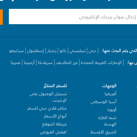
لتي يتم البحث عنها:
دبي
تبيليسي
باكو
زنجبار
إسطنبول
سراييفو
بها:
الإمارات العربية المتحدة
جزر المالديف
سريلانكا
أرمينيا
صربيا
الوجهات
للسفر المتكرّر
أفريقيا
تسجيل الوصول على
الإنترنت
آسيا الوسطى
متاجر فلاي دبي للسفر
أوروبا
أنواع الأسعار
شبه القارة
الهندية
خريطة الموقع
الشرق الأوسط
افضل العروض