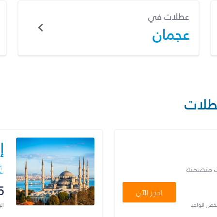
عطلات في
عجمان
طلات
إ
ت متضمنة
5
احجز الآن
شخص الواحد
ال