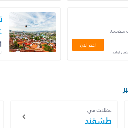
ت
ت متضمنة
1
احجز الآن
شخص الواحد
ال
ر
عطلات في
طشقند