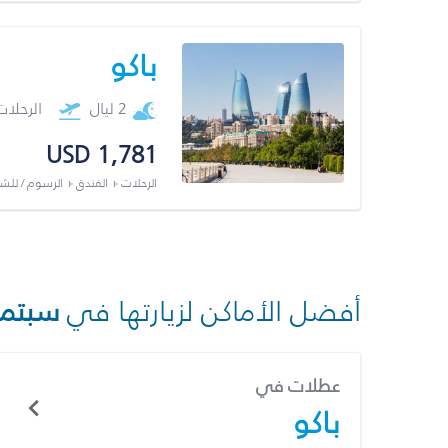
باكو
2 ليال
الرحلا
USD 1,781
الرحلات + الفندق + الرسوم / لل
أفضل الأماكن لزيارتها في
سبتمب
عطلات في
باكو