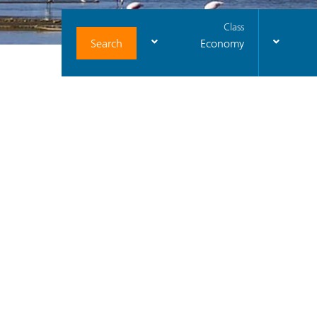
Class
Search
Economy