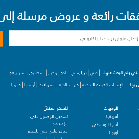
ت رائعة و عروض مرسلة إلى 
لتي يتم البحث عنها:
دبي
تبيليسي
باكو
زنجبار
إسطنبول
سراييفو
بها:
الإمارات العربية المتحدة
جزر المالديف
سريلانكا
أرمينيا
صربيا
الوجهات
للسفر المتكرّر
أفريقيا
تسجيل الوصول على
الإنترنت
آسيا الوسطى
متاجر فلاي دبي للسفر
أوروبا