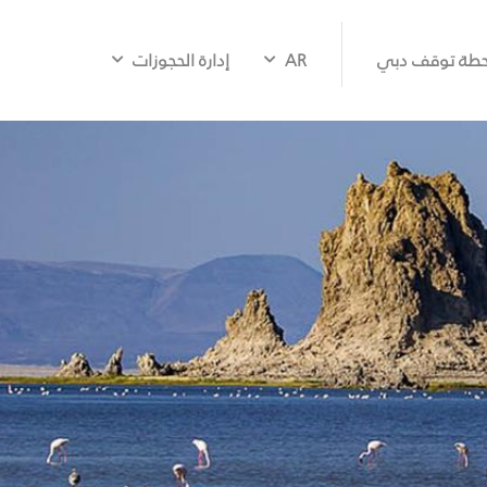
طة توقف دبي
AR
إدارة الحجوزات