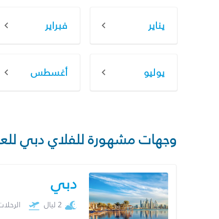
يناير
فبراير
يوليو
أغسطس
وجهات مشهورة للفلاي دبي للع
دبي
2 ليال
الرحلا