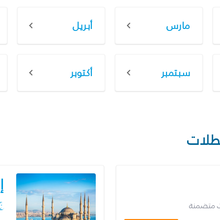
مارس
أبريل
سبتمبر
أكتوبر
طلات
إ
ت متضمنة