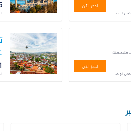
5
احجز الآن
شخص الواحد
ال
ت
ت متضمنة
1
احجز الآن
شخص الواحد
ال
ر