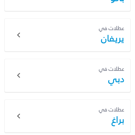
عطلات في
يريفان
عطلات في
دبي
عطلات في
براغ