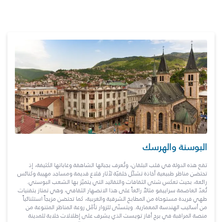
البوسنة والهرسك
تقع هذه الدولة في قلب البلقان، وتُعرف بجبالها الشاهقة وغاباتها الكثيفة، إذ
تحتضن مناظر طبيعية أخاذة تشكّل خلفيّة لآثار قلاع قديمة ومساجد مهيبة وكنائس
رائعة، بحيث تعكس شتى الثقافات والتقاليد التي يتميّز بها الشعب البوسني.
تُعدّ العاصمة سراييفو مثالاً رائعاً على هذا الانصهار الثقافي، وهي تمتاز بتقنيات
طهي فريدة مستوحاة من المطابخ الشرقية والغربية، كما تحتضن مزيجاً استثنائياً
من أساليب الهندسة المعمارية. ويتسنّى للزوار تأمّل روعة المناظر المتنوعة من
منصة المراقبة في برج أفاز تويست الذي يشرف على إطلالات خلابة للمدينة