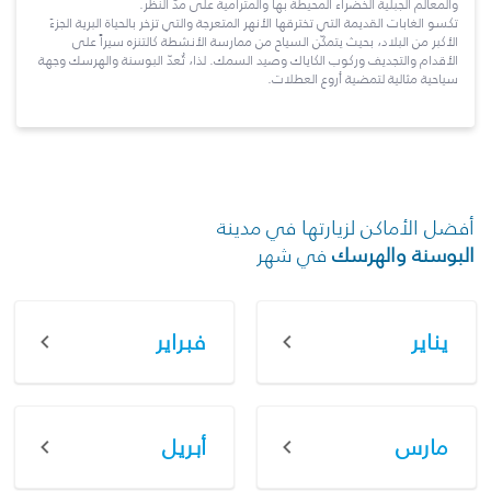
والمعالم الجبلية الخضراء المحيطة بها والمترامية على مدّ النظر.
تكسو الغابات القديمة التي تخترقها الأنهر المتعرجة والتي تزخر بالحياة البرية الجزءَ
الأكبر من البلاد، بحيث يتمكّن السياح من ممارسة الأنشطة كالتنزه سيراً على
الأقدام والتجديف وركوب الكاياك وصيد السمك. لذا، تُعدّ البوسنة والهرسك وجهة
سياحية مثالية لتمضية أروع العطلات.
أفضل الأماكن لزيارتها في مدينة
البوسنة والهرسك
في شهر
يناير
فبراير
مارس
أبريل