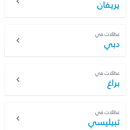
يريفان
عطلات في
دبي
عطلات في
براغ
عطلات في
تبيليسي