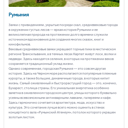
Румыния
Замки с привидениями, укрытые посреди скал, средневековые города
в окружении густых лесов ― яркая история Румынии и ее
великолепная природа на протяжении долго времени служили
источником вдохновения для создания многих сказок, книг и
кинофильмов.
Вековые средневековые замки украшают горные пики в мистическом
регионе Трансильвания, а в темных лесах Карпат живут лоси, волки и
медведи. Здесь находятся селения, в которых на протяжении веков
сохраняется традиционный уклад жизни.
Однако современная, городская Румыния ― это совсем другая
история. Здесь на Черном море располагаются популярные пляжные
курорты, а также большие, динамичные города, в которых кипит
жизнь. Самый оживленный и быстрорастущий город ― это, конечно,
Бухарест, столица страны. Его уникальная энергетика особенно
заметна в оживленном городском центре, улицы которого буквально
усеяны всевозможными антикварными лавками, галереями и кафе.
Здесь гармонично сочетается архитектура, мода, искусство и
культура. Это сочетание лучше всего можно оценить в стенах
концертного зала «Румынский Атенеум», потолок которого украшен
золотым листом.