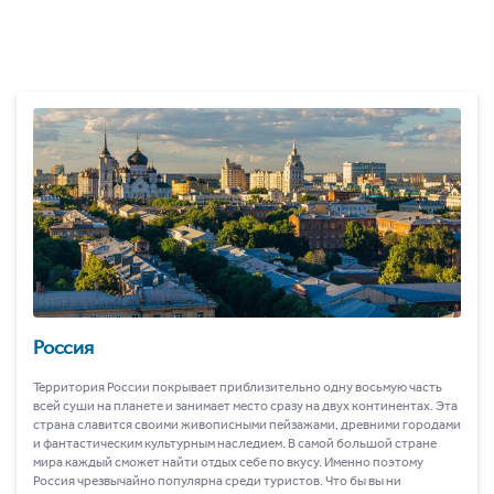
Россия
Территория России покрывает приблизительно одну восьмую часть
всей суши на планете и занимает место сразу на двух континентах. Эта
страна славится своими живописными пейзажами, древними городами
и фантастическим культурным наследием. В самой большой стране
мира каждый сможет найти отдых себе по вкусу. Именно поэтому
Россия чрезвычайно популярна среди туристов. Что бы вы ни