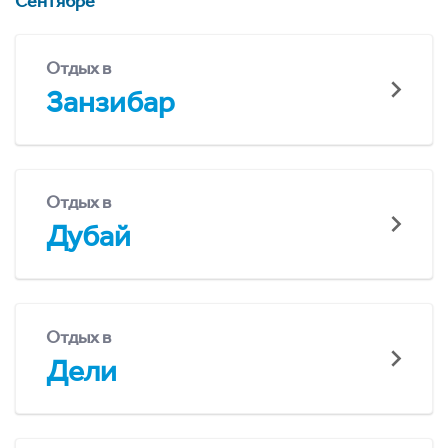
Сентябре
Отдых в
Занзибар
Отдых в
Дубай
Отдых в
Дели