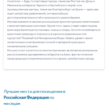
посетили ― будь то портовые города, такие как Ростов-на-Дону и
Махачкала на берегах Черного и Каспийского морей, или
промышленные центры, такие как Екатеринбург на Урале ― здесь вас
ждет целый мир развлечений, интереснейших
достопримечательностей и культурного разнообразия.
Москва знаменита своими роскошными архитектурными памятниками
с величественными куполами. Кроме того, здесь ставят известные во
всем мире балетные постановки, пьесы и оперы. Хотите полюбоваться
красотами природы и отдохнуть в одном из уединенных спа-
курортов? Поезжайте в Минеральные Воды. Казань удивит своим
эклектичным сочетанием восточной и западной культуры и
оживленными улицами.
Россию стоит посетить по многим причинам, включая ее уникальное
расположение одновременно в Европе и в Азии, фантастические
природные достопримечательности и яркие, самобытные города.
Лучшие места для посещения в
Российская Федерация
по
месяцам