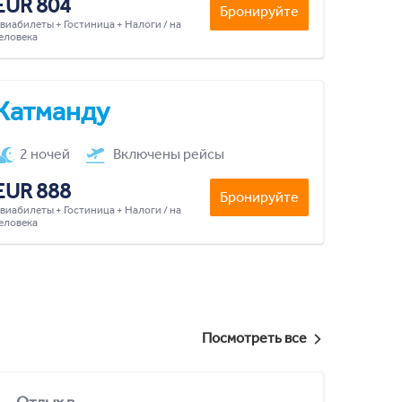
EUR 804
Бронируйте
виабилеты + Гостиница + Налоги / на
еловека
Катманду
2 ночей
Включены рейсы
EUR 888
Бронируйте
виабилеты + Гостиница + Налоги / на
еловека
Посмотреть все