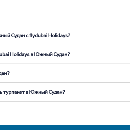
ый Судан с flydubai Holidays?
dubai Holidays в Южный Судан?
дан?
ть турпакет в Южный Судан?