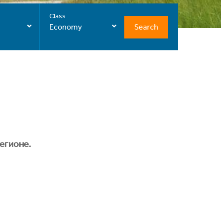
Class
Search
Economy
егионе.