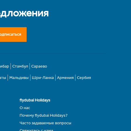
едложения
одписаться
зибар
Стамбул
Сараево
аты
Мальдивы
Шри-Ланка
Армения
Сербия
flydubai Holidays
О нас
Почему flydubai Holidays?
Часто задаваемые вопросы
Свяжитесь с нами