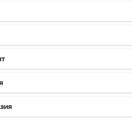
нт
я
зия