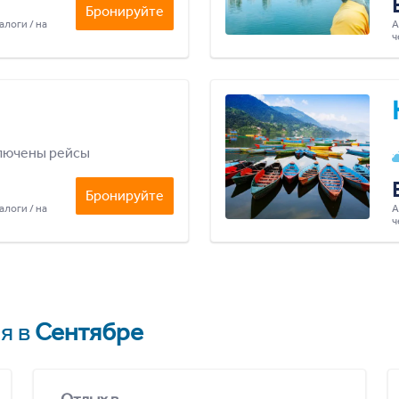
Бронируйте
алоги / на
А
ч
лючены рейсы
Бронируйте
алоги / на
А
ч
я в
Сентябре