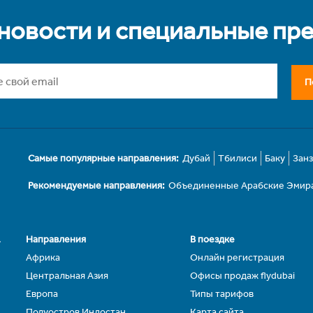
 новости и специальные пр
П
Самые популярные направления:
Дубай
Тбилиси
Баку
Зан
Рекомендуемые направления:
Объединенные Арабские Эмир
.
Направления
В поездке
Африка
Онлайн регистрация
Центральная Азия
Офисы продаж flydubai
Европа
Типы тарифов
Полуостров Индостан
Карта сайта