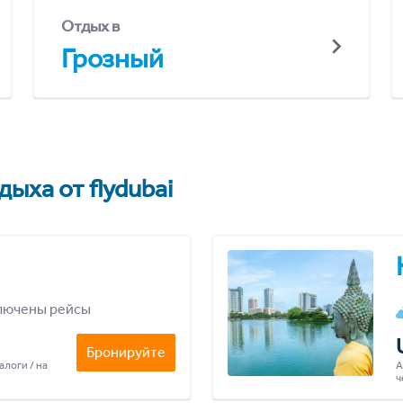
Отдых в
Грозный
ыха от flydubai
лючены рейсы
Бронируйте
алоги / на
А
ч