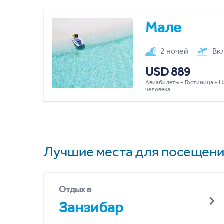
Мале
2 ночей
Вк
USD 889
Авиабилеты + Гостиница + Н
человека
Лучшие места для посещени
Отдых в
Занзибар