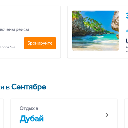
лючены рейсы
Бронируйте
алоги / на
А
ч
я в
Сентябре
Отдых в
Дубай