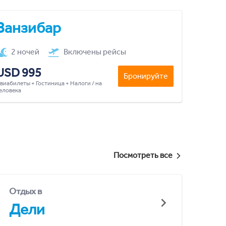
Занзибар
2 ночей
Включены рейсы
USD 995
Бронируйте
виабилеты + Гостиница + Налоги / на
еловека
Посмотреть все
Отдых в
Дели