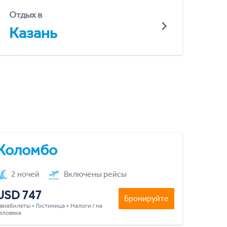
Отдых в
Казань
Коломбо
2 ночей
Включены рейсы
USD 747
Бронируйте
виабилеты + Гостиница + Налоги / на
еловека