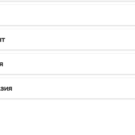
нт
я
зия