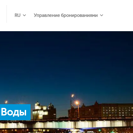
RU
Управление бронированиями
 Воды