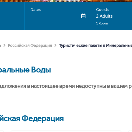
Dates
Guests
2 Adults
1 Room
Туристические пакеты в Минеральны
а
Российская Федерация
ральные Воды
едложения в настоящее время недоступны в вашем р
йская Федерация