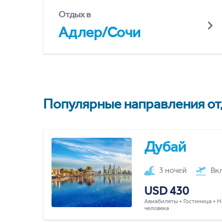
Отдых в
Адлер/Сочи
Популярные направления отд
Дубай
3 ночей
Вк
USD 430
Авиабилеты + Гостиница + Н
человека