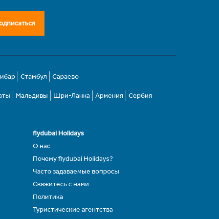
одписаться
зибар
Стамбул
Сараево
аты
Мальдивы
Шри-Ланка
Армения
Сербия
flydubai Holidays
О нас
Почему flydubai Holidays?
Часто задаваемые вопросы
Свяжитесь с нами
Политика
Туристические агентства