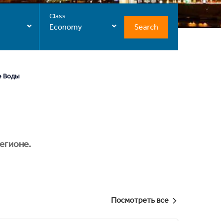
Class
Search
Economy
е Воды
егионе.
Посмотреть все