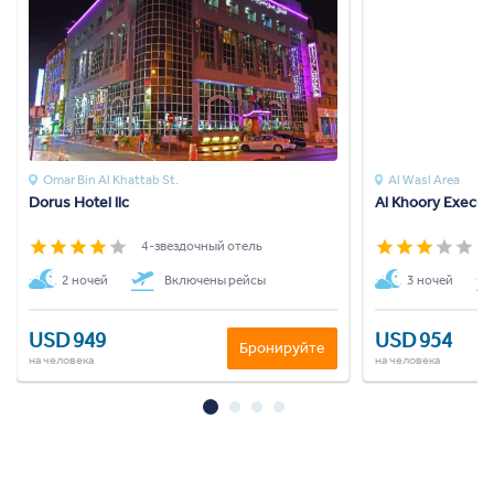
Omar Bin Al Khattab St.
Al Wasl Area
Dorus Hotel llc
Al Khoory Execut
4-звездочный отель
3
2 ночей
Включены рейсы
3 ночей
USD 949
USD 954
Бронируйте
на человека
на человека