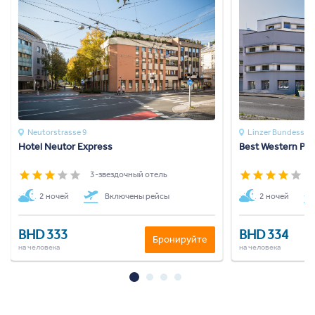
Neutorstrasse 9
Linzer Bundesstr
Hotel Neutor Express
Best Western Plu
3-звездочный отель
4
2 ночей
Включены рейсы
2 ночей
BHD 333
BHD 334
Бронируйте
на человека
на человека