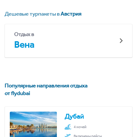
Дешевые турпакеты в
Австрия
Отдых в
Вена
Популярные направления отдыха
от flydubai
Дубай
4 ночей
Включены рейсы