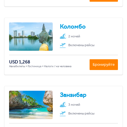
Коломбо
2 ночей
Включены рейсы
USD 1,268
Бронируйте
Авиабилеты + Гостиница + Налоги / на человека
Занзибар
3 ночей
Включены рейсы