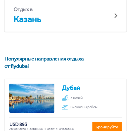
Отдых в
Казань
Популярные направления отдыха
от flydubai
Дубай
3 ночей
Включены рейсы
USD 893
Бронируйте
Авиабилеты + Гостиница + Налоги / на человека