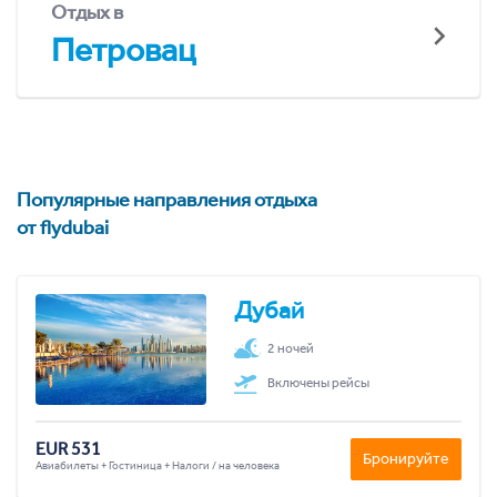
Отдых в
Петровац
Популярные направления отдыха
от flydubai
Дубай
2 ночей
Включены рейсы
EUR 531
Бронируйте
Авиабилеты + Гостиница + Налоги / на человека