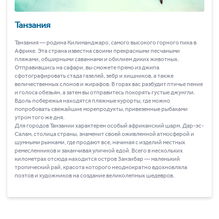
Танзания
Танзания ― родина Килиманджаро, самого высокого горного пика в
Африке. Эта страна известна своими прекрасными песчаными
пляжами, обширными саваннами и обилием диких животных.
Отправившись на сафари, вы сможете прямо из джипа
сфотографировать стада газелей, зебр и хищников, а также
величественных слонов и жирафов. В горах вас разбудит птичье пение
и голоса обезьян, а затем вы отправитесь покорять густые джунгли.
Вдоль побережья находятся пляжные курорты, где можно
попробовать свежайшие морепродукты, привезенные рыбаками
утром того же дня.
Для городов Танзании характерен особый африканский шарм. Дар-эс-
Салам, столица страны, знаменит своей оживленной атмосферой и
шумными рынками, где продают все, начиная с изделий местных
ремесленников и заканчивая уличной едой. Всего в нескольких
километрах отсюда находится остров Занзибар ― маленький
тропический рай, красота которого неоднократно вдохновляла
поэтов и художников на создание великолепных шедевров.