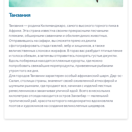
Танзания
Танзания ― родина Килиманджаро, самого высокого горного пика в
Африке. Эта страна известна своими прекрасными песчаными
пляжами, обширными саваннами и обилием диких животных.
Отправившись на сафари, вы сможете прямо из джипа
сфотографировать стада газелей, зебр и хищников, а также
величественных слонов и жирафов. В горах вас разбудит птичье пение
и голоса обезьян, а затем вы отправитесь покорять густые джунгли.
Вдоль побережья находятся пляжные курорты, где можно
попробовать свежайшие морепродукты, привезенные рыбаками
утром того же дня.
Для городов Танзании характерен особый африканский шарм. Дар-эс-
Салам, столица страны, знаменит своей оживленной атмосферой и
шумными рынками, где продают все, начиная с изделий местных
ремесленников и заканчивая уличной едой. Всего в нескольких
километрах отсюда находится остров Занзибар ― маленький
тропический рай, красота которого неоднократно вдохновляла
поэтов и художников на создание великолепных шедевров.