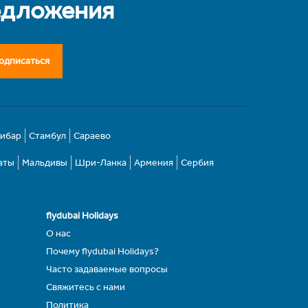
едложения
одписаться
зибар
Стамбул
Сараево
аты
Мальдивы
Шри-Ланка
Армения
Сербия
flydubai Holidays
О нас
Почему flydubai Holidays?
Часто задаваемые вопросы
Свяжитесь с нами
Политика