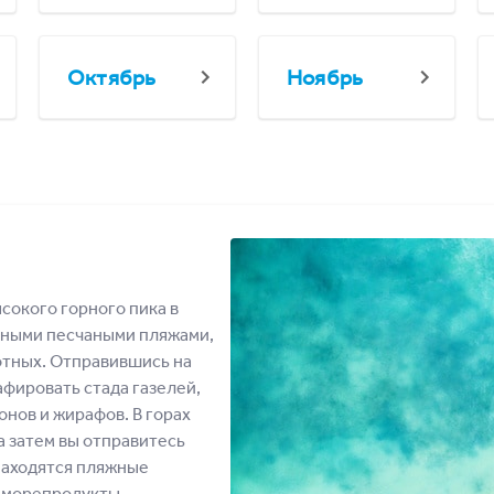
Октябрь
Ноябрь
сокого горного пика в
асными песчаными пляжами,
отных. Отправившись на
афировать стада газелей,
онов и жирафов. В горах
 а затем вы отправитесь
находятся пляжные
 морепродукты,