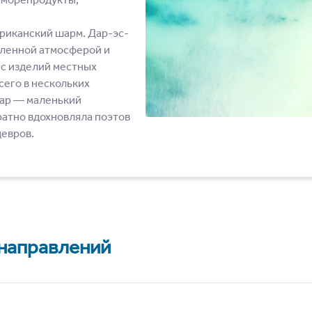
риканский шарм. Дар-эс-
вленной атмосферой и
 с изделий местных
сего в нескольких
бар ― маленький
ратно вдохновляла поэтов
девров.
 направлений