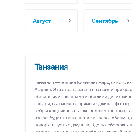
Август
Сентябрь
Танзания
Танзания ― родина Килиманджаро, самого вы
Африке. Эта страна известна своими прекр
обширными саваннами и обилием диких жив
сафари, вы сможете прямо из джипа сфотогр
зебр и хищников, а также величественных сл
вас разбудит птичье пение и голоса обезьян,
покорять густые джунгли. Вдоль побережья 
курорты, где можно попробовать свежайшие