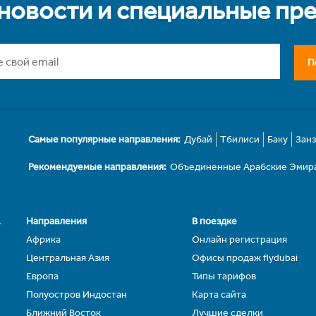
 новости и специальные пр
П
Самые популярные направления:
Дубай
Тбилиси
Баку
Зан
Рекомендуемые направления:
Объединенные Арабские Эмир
.
Направления
В поездке
Африка
Онлайн регистрация
Центральная Азия
Офисы продаж flydubai
Европа
Типы тарифов
Полуостров Индостан
Карта сайта
Ближний Восток
Лучшие сделки