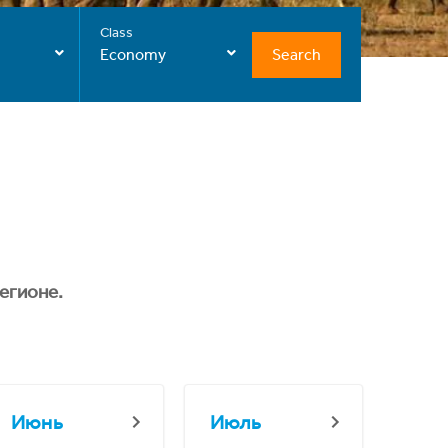
Class
Search
Economy
егионе.
Июнь
Июль