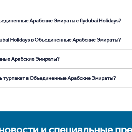
ъединенные Арабские Эмираты с flydubai Holidays?
dubai Holidays в Объединенные Арабские Эмираты?
енные Арабские Эмираты?
ть турпакет в Объединенные Арабские Эмираты?
 новости и специальные пр