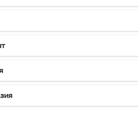
нт
я
зия