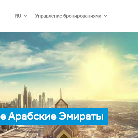
RU
Управление бронированиями
е Арабские Эмираты