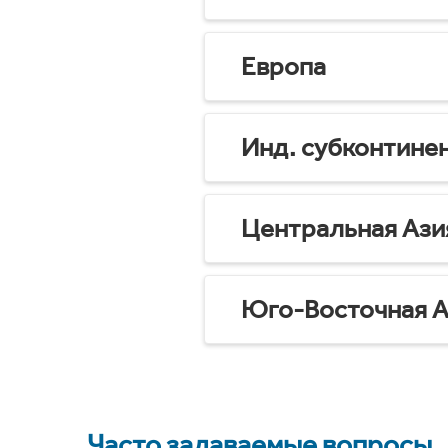
Европа
Инд. субконтине
Центральная Ази
Юго-Восточная А
Часто задаваемые вопросы