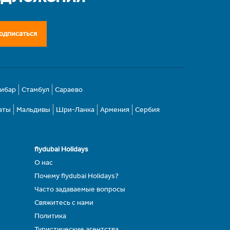
одписаться
зибар
Стамбул
Сараево
аты
Мальдивы
Шри-Ланка
Армения
Сербия
flydubai Holidays
О нас
Почему flydubai Holidays?
Часто задаваемые вопросы
Свяжитесь с нами
Политика
Туристические агентства