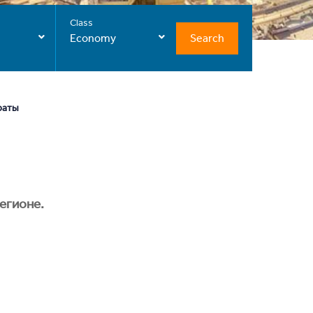
Class
Search
Economy
раты
егионе.