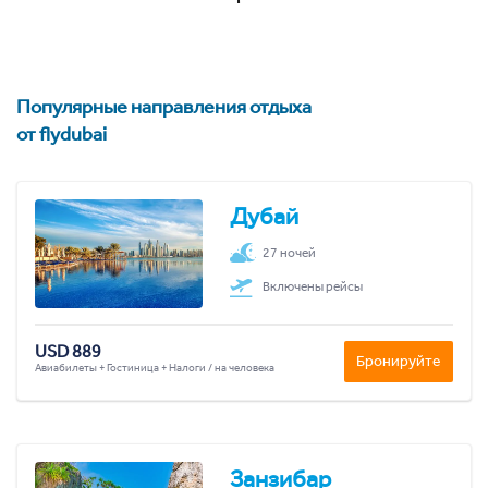
Популярные направления отдыха
от flydubai
Дубай
27 ночей
Включены рейсы
USD 889
Бронируйте
Авиабилеты + Гостиница + Налоги / на человека
Занзибар