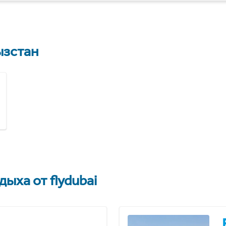
зстан
ыха от flydubai