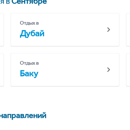
я в
Сентябре
Отдых в
Дубай
Отдых в
Баку
 направлений