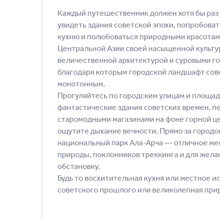
Каждый путешественник должен хотя бы раз
увидеть здания советской эпохи, попробова
кухню и полюбоваться природными красотами
Центральной Азии своей насыщенной культу
величественной архитектурой и суровыми г
благодаря которым городской ландшафт сов
монотонным.
Прогуляйтесь по городским улицам и площад
фантастические здания советских времен, 
старомодными магазинами на фоне горной цеп
ощутите дыхание вечности. Прямо за городо
национальный парк Ала-Арча ― отличное ме
природы, поклонников треккинга и для жел
обстановку.
Будь то восхитительная кухня или местное ис
советского прошлого или великолепная прир