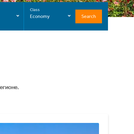
Class
Search
Economy
егионе.