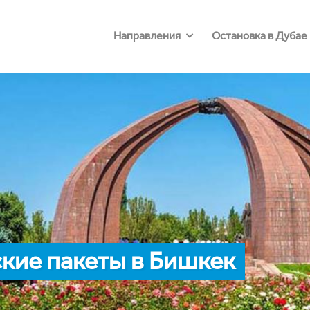
Направления
Остановка в Дубае
кие пакеты в Бишкек