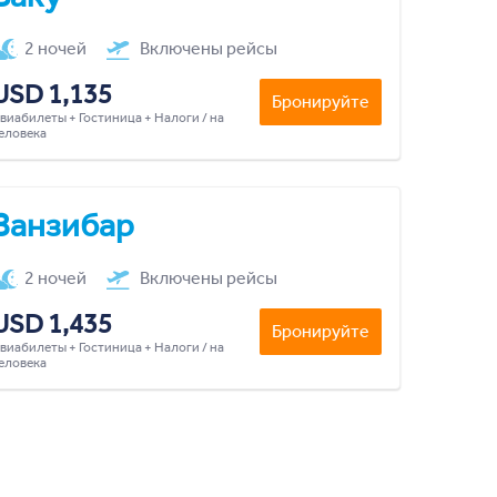
2 ночей
Включены рейсы
USD 1,135
Бронируйте
виабилеты + Гостиница + Налоги / на
еловека
Занзибар
2 ночей
Включены рейсы
USD 1,435
Бронируйте
виабилеты + Гостиница + Налоги / на
еловека