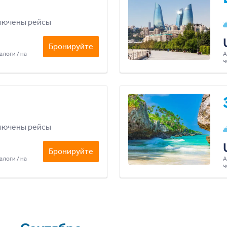
лючены рейсы
Бронируйте
алоги / на
А
ч
лючены рейсы
Бронируйте
алоги / на
А
ч