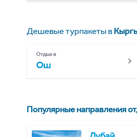
Дешевые турпакеты в
Кыргы
Отдых в
Ош
Популярные направления отд
Дубай