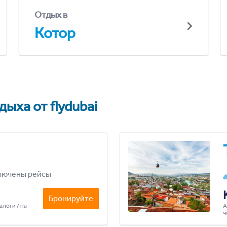
Отдых в
Котор
ыха от flydubai
лючены рейсы
Бронируйте
алоги / на
А
ч