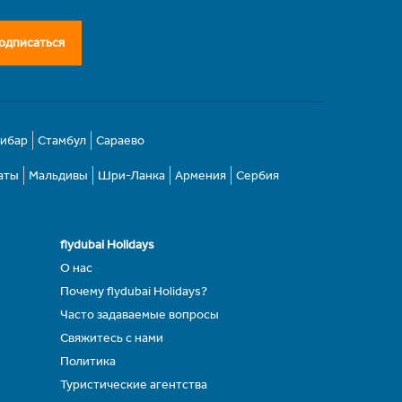
одписаться
зибар
Стамбул
Сараево
аты
Мальдивы
Шри-Ланка
Армения
Сербия
flydubai Holidays
О нас
Почему flydubai Holidays?
Часто задаваемые вопросы
Свяжитесь с нами
Политика
Туристические агентства