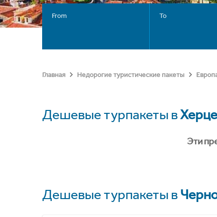
From
To
Главная
Недорогие туристические пакеты
Европ
Дешевые турпакеты в
Херце
Эти пр
Дешевые турпакеты в
Черно