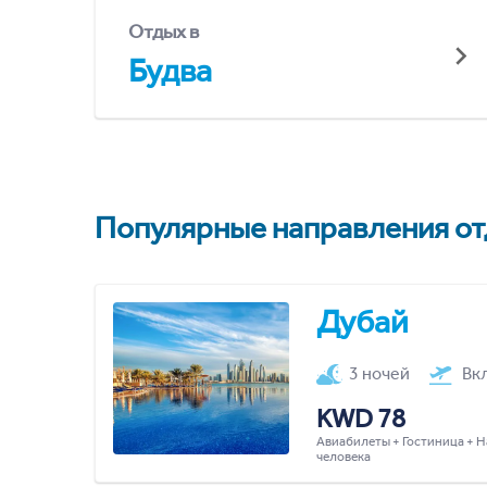
Отдых в
Будва
Популярные направления отд
Дубай
3 ночей
Вк
KWD 78
Авиабилеты + Гостиница + Н
человека