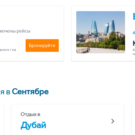
лючены рейсы
Бронируйте
алоги / на
А
ч
я в
Сентябре
Отдых в
Дубай