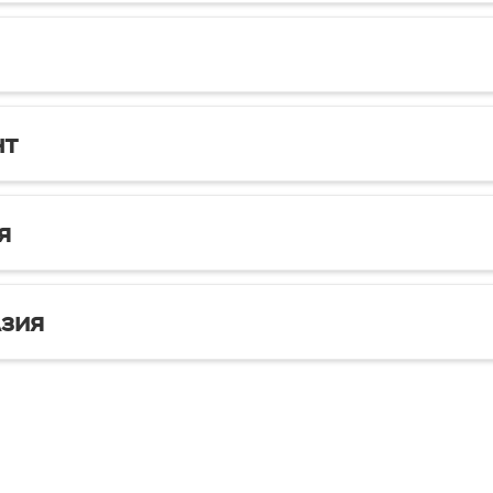
нт
я
зия