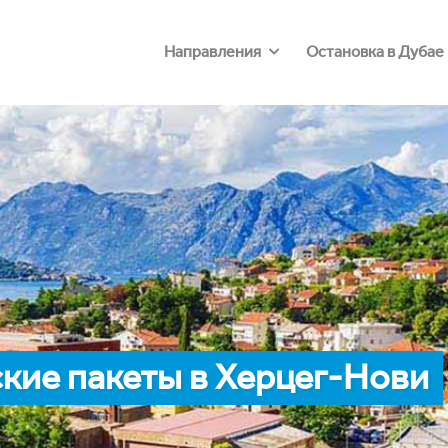
Направления
Остановка в Дубае
кие пакеты в Херцег-Нови