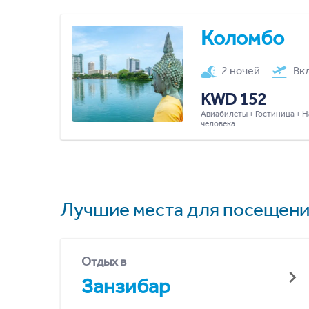
Коломбо
2 ночей
Вк
KWD 152
Авиабилеты + Гостиница + Н
человека
Лучшие места для посещени
Отдых в
Занзибар