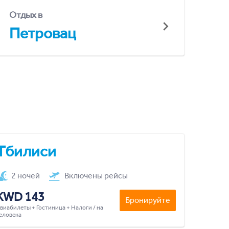
Отдых в
Петровац
Тбилиси
2 ночей
Включены рейсы
KWD 143
Бронируйте
виабилеты + Гостиница + Налоги / на
еловека