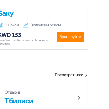
Баку
2 ночей
Включены рейсы
KWD 153
Бронируйте
виабилеты + Гостиница + Налоги / на
еловека
Посмотреть все
Отдых в
Тбилиси