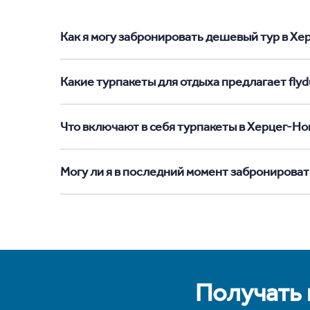
Как я могу забронировать дешевый тур в Херц
Какие турпакеты для отдыха предлагает flyd
Что включают в себя турпакеты в Херцег-Но
Могу ли я в последний момент забронироват
Получать