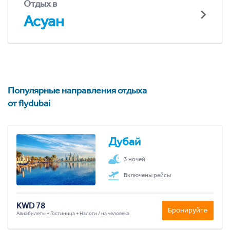
Отдых в
Асуан
Популярные направления отдыха
от flydubai
Дубай
3 ночей
Включены рейсы
KWD 78
Бронируйте
Авиабилеты + Гостиница + Налоги / на человека