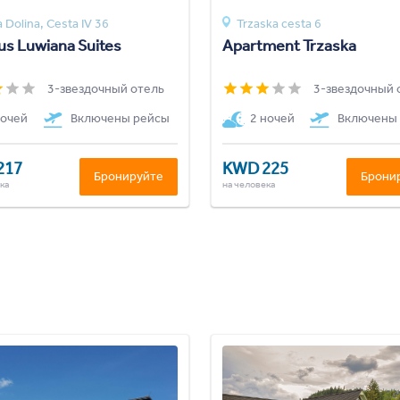
 Dolina, Cesta IV 36
Trzaska cesta 6
us Luwiana Suites
Apartment Trzaska
3-звездочный отель
3-звездочный 
ночей
Включены рейсы
2 ночей
Включены
217
KWD 225
Бронируйте
Брони
ка
на человека