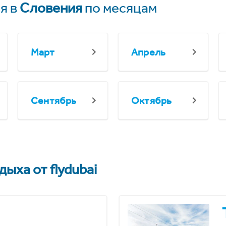
я в
Словения
по месяцам
Март
Апрель
Сентябрь
Октябрь
ыха от flydubai