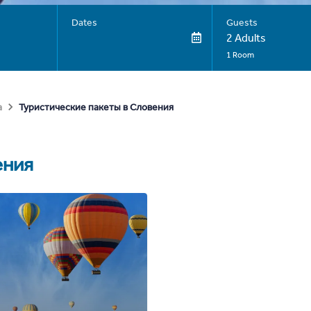
Dates
Guests
2 Adults
1 Room
Туристические пакеты в Словения
а
ения