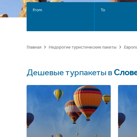
From
To
Главная
Недорогие туристические пакеты
Европ
Дешевые турпакеты в
Слов