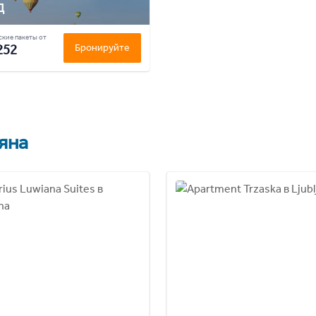
д
кие пакеты от
252
Бронируйте
яна