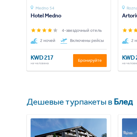
Medno 54
Rozna
Hotel Medno
Artori
4-звездочный отель
2 ночей
Включены рейсы
2 
KWD 217
KWD 
Бронируйте
на человека
на челове
Дешевые турпакеты в
Блед