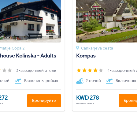
 Matije Copa 2
Cankarjeva cesta
house Kolinska - Adults
Kompas
3-звездочный отель
4-звездочный 
ночей
Включены рейсы
2 ночей
Включены
272
KWD 278
Бронируйте
Брони
ка
на человека