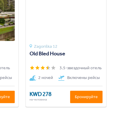
Zagoriška 12
Old Bled House
отель
3.5-звездочный отель
 рейсы
2 ночей
Включены рейсы
KWD 278
руйте
Бронируйте
на человека