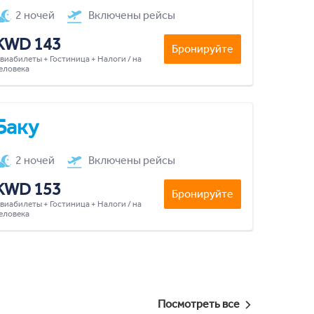
2 ночей
Включены рейсы
KWD 143
Бронируйте
виабилеты + Гостиница + Налоги / на
еловека
Баку
2 ночей
Включены рейсы
KWD 153
Бронируйте
виабилеты + Гостиница + Налоги / на
еловека
Посмотреть все