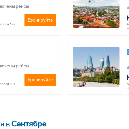
лючены рейсы
Бронируйте
алоги / на
А
ч
лючены рейсы
Бронируйте
алоги / на
А
ч
я в
Сентябре