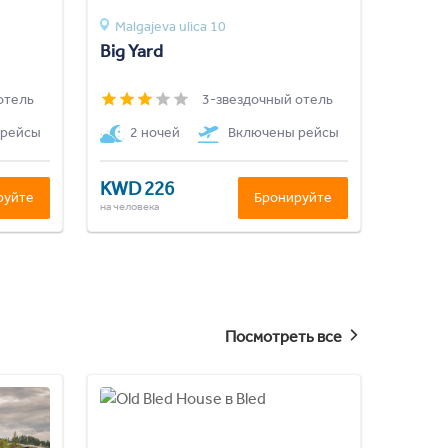
Malgajeva ulica 10
Big Yard
отель
3-звездочный отель
 рейсы
2 ночей
Включены рейсы
KWD 226
руйте
Бронируйте
на человека
Посмотреть все