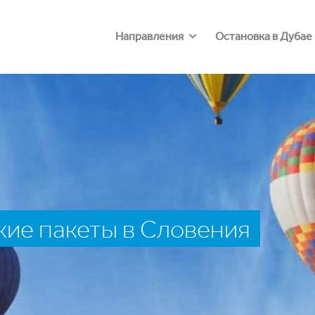
Направления
Остановка в Дубае
ие пакеты в Словения