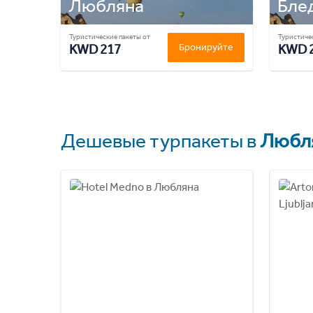
Любляна
Бле
Туристические пакеты от
Туристичес
KWD 217
Бронируйте
KWD 
Дешевые турпакеты в
Любл