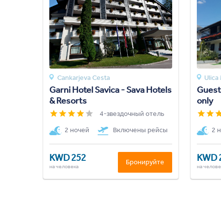
Cankarjeva Cesta
Ulica
Garni Hotel Savica - Sava Hotels
Guest
& Resorts
only
4-звездочный отель
2 ночей
Включены рейсы
2 
KWD 252
KWD 
Бронируйте
на человека
на челове