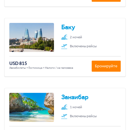
Баку
2 ночей
Включены рейсы
USD 815
Бронируйте
Авиабилеты + Гостиница + Налоги / на человека
Занзибар
1 ночей
Включены рейсы