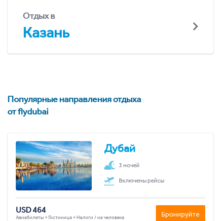
Отдых в
Казань
Популярные направления отдыха
от flydubai
Дубай
3 ночей
Включены рейсы
USD 464
Бронируйте
Авиабилеты + Гостиница + Налоги / на человека