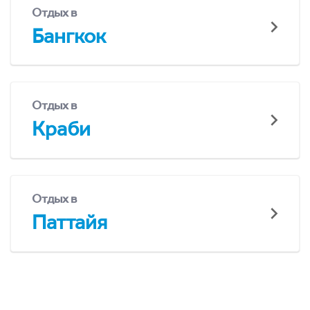
Отдых в
Бангкок
Отдых в
Краби
Отдых в
Паттайя