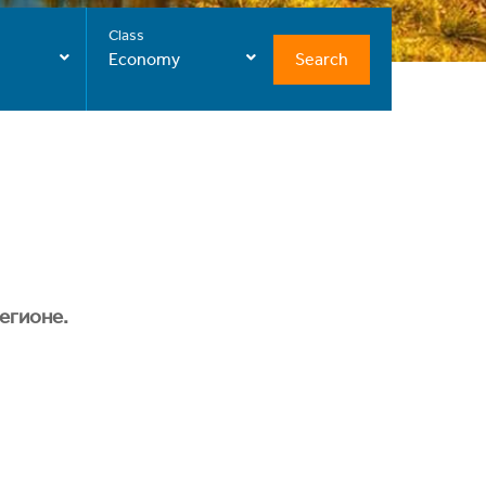
Class
Search
Economy
егионе.