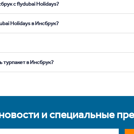
рук с flydubai Holidays?
ubai Holidays в Инсбрук?
ь турпакет в Инсбрук?
 новости и специальные пр