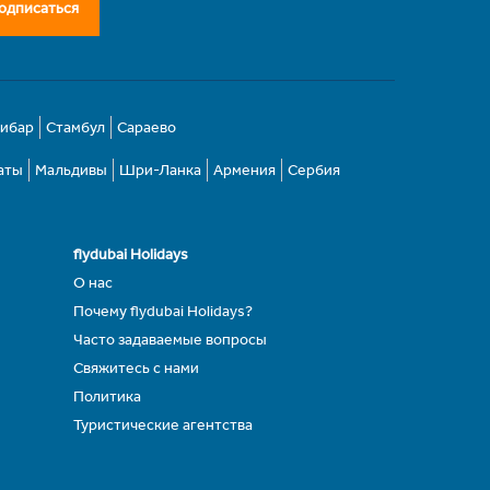
одписаться
зибар
Стамбул
Сараево
аты
Мальдивы
Шри-Ланка
Армения
Сербия
flydubai Holidays
О нас
Почему flydubai Holidays?
Часто задаваемые вопросы
Свяжитесь с нами
Политика
Туристические агентства