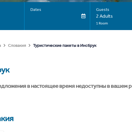
Dates
Guests
2 Adults
1 Room
Туристические пакеты в Инсбрук
а
Словакия
рук
едложения в настоящее время недоступны в вашем р
акия