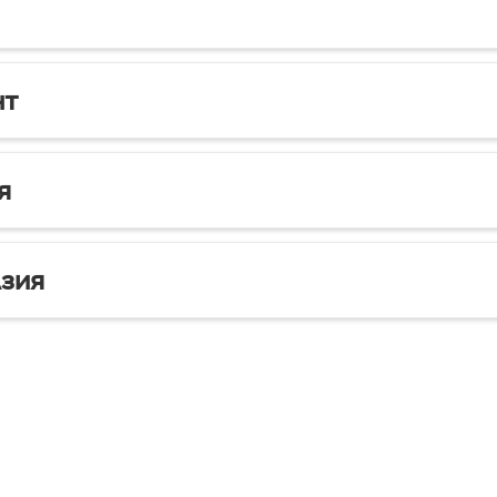
нт
я
зия