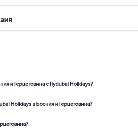
зия
ия и Герцеговина с flydubai Holidays?
bai Holidays в Босния и Герцеговина?
ерцеговина?