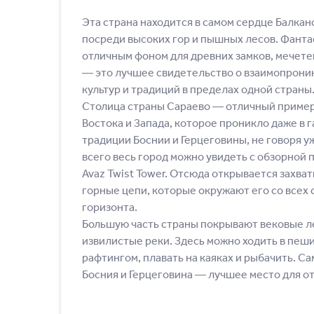
Эта страна находится в самом сердце Балкан
посреди высоких гор и пышных лесов. Фант
отличным фоном для древних замков, мечете
― это лучшее свидетельство о взаимопрони
культур и традиций в пределах одной страны
Столица страны Сараево ― отличный пример
Востока и Запада, которое проникло даже в
традиции Боснии и Герцеговины, не говоря у
всего весь город можно увидеть с обзорной
Avaz Twist Tower. Отсюда открывается захва
горные цепи, которые окружают его со всех 
горизонта.
Большую часть страны покрывают вековые л
извилистые реки. Здесь можно ходить в пеши
рафтингом, плавать на каяках и рыбачить. Са
Босния и Герцеговина ― лучшее место для от