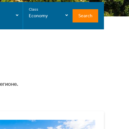
Class
Search
Economy
егионе.