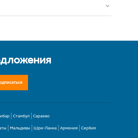
едложения
одписаться
зибар
Стамбул
Сараево
аты
Мальдивы
Шри-Ланка
Армения
Сербия