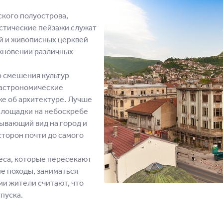
ского полуострова,
астические пейзажи служат
й и живописных церквей
кновении различных
.
 смешения культур
 гастрономические
же об архитектуре. Лучше
 площадки на небоскребе
тывающий вид на город и
сторон почти до самого
еса, которые пересекают
е походы, заниматься
ми жители считают, что
пуска.