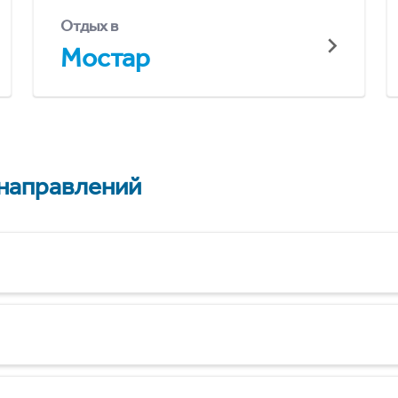
Отдых в
Мостар
 направлений