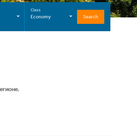
Class
Search
Economy
егионе.