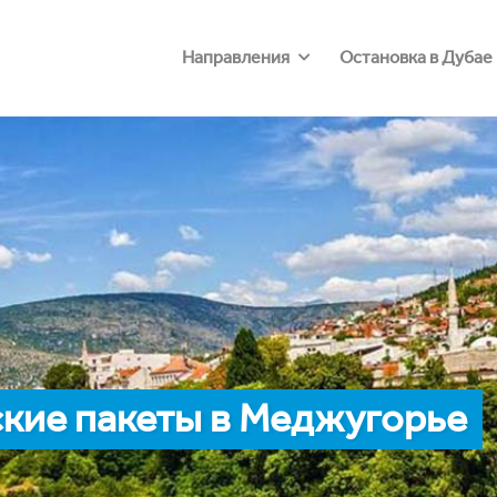
Направления
Остановка в Дубае
кие пакеты в Меджугорье