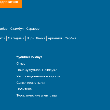
одписаться
зибар
Стамбул
Сараево
аты
Мальдивы
Шри-Ланка
Армения
Сербия
flydubai Holidays
О нас
Почему flydubai Holidays?
Часто задаваемые вопросы
Свяжитесь с нами
Политика
Туристические агентства