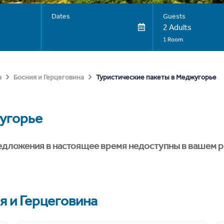
Dates
Guests
2 Adults
1 Room
Туристические пакеты в Меджугорье
а
Босния и Герцеговина
угорье
едложения в настоящее время недоступны в вашем р
я и Герцеговина