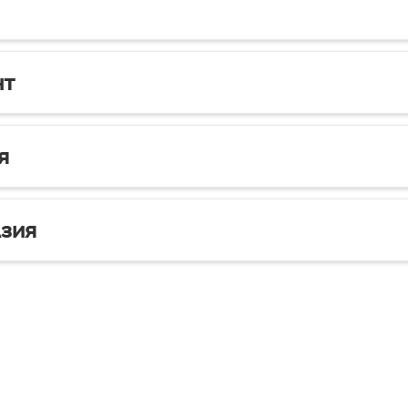
нт
я
зия