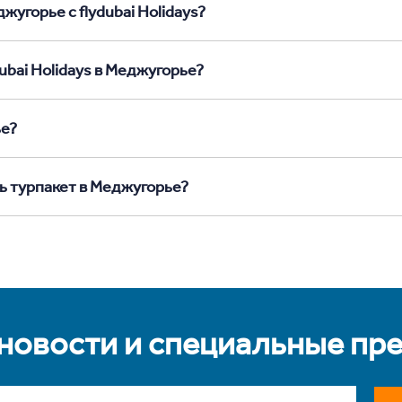
жугорье с flydubai Holidays?
ubai Holidays в Меджугорье?
ье?
ь турпакет в Меджугорье?
 новости и специальные пр