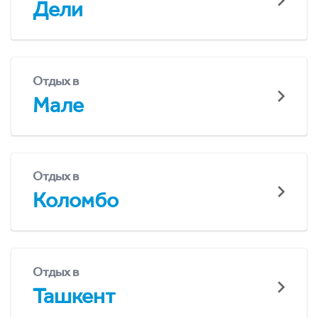
Дели
Отдых в
Мале
Отдых в
Коломбо
Отдых в
Ташкент