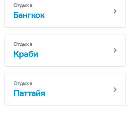
Отдых в
Бангкок
Отдых в
Краби
Отдых в
Паттайя