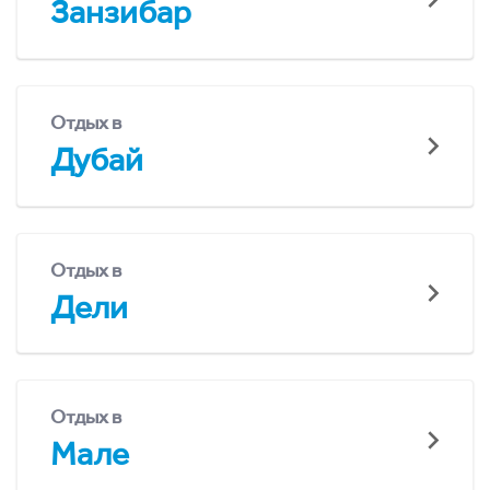
Занзибар
Отдых в
Дубай
Отдых в
Дели
Отдых в
Мале