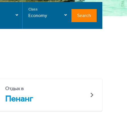
Class
Search
Economy
Отдых в
Пенанг