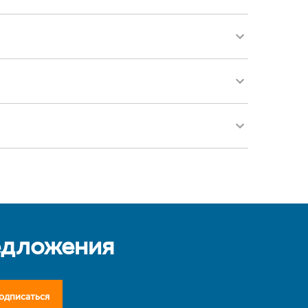
едложения
одписаться