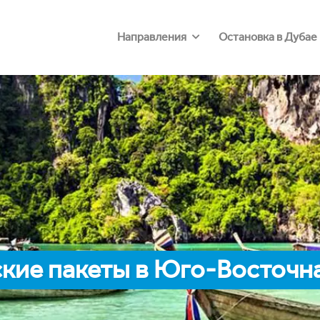
Направления
Остановка в Дубае
кие пакеты в Юго-Восточна