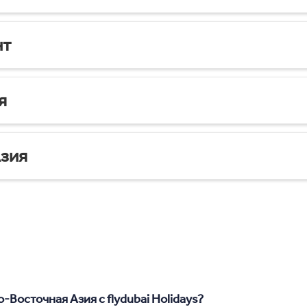
нт
я
зия
-Восточная Азия с flydubai Holidays?