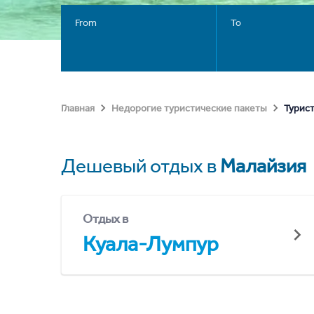
From
To
Турис
Главная
Недорогие туристические пакеты
Дешевый отдых в
Малайзия
Отдых в
Куала-Лумпур