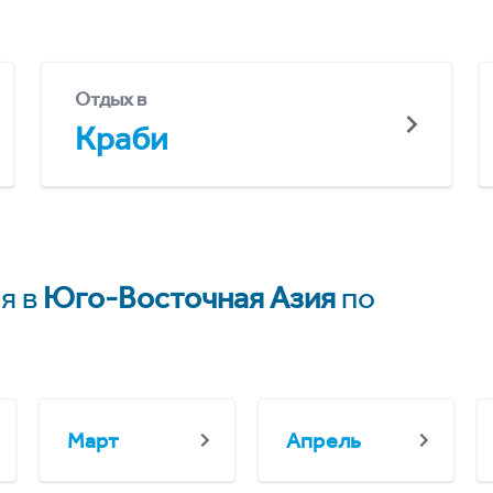
Отдых в
Краби
я в
Юго-Восточная Азия
по
Март
Апрель