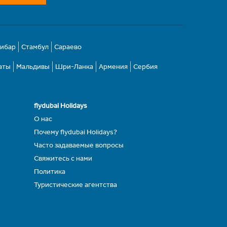
зибар
Стамбул
Сараево
аты
Мальдивы
Шри-Ланка
Армения
Сербия
flydubai Holidays
О нас
Почему flydubai Holidays?
Часто задаваемые вопросы
Свяжитесь с нами
Политика
Туристические агентства