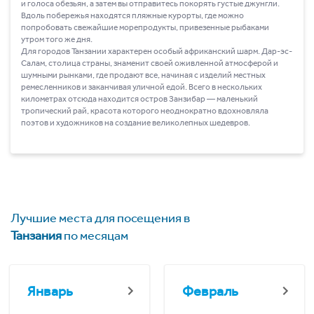
и голоса обезьян, а затем вы отправитесь покорять густые джунгли.
Вдоль побережья находятся пляжные курорты, где можно
попробовать свежайшие морепродукты, привезенные рыбаками
утром того же дня.
Для городов Танзании характерен особый африканский шарм. Дар-эс-
Салам, столица страны, знаменит своей оживленной атмосферой и
шумными рынками, где продают все, начиная с изделий местных
ремесленников и заканчивая уличной едой. Всего в нескольких
километрах отсюда находится остров Занзибар ― маленький
тропический рай, красота которого неоднократно вдохновляла
поэтов и художников на создание великолепных шедевров.
Лучшие места для посещения в
Танзания
по месяцам
Январь
Февраль