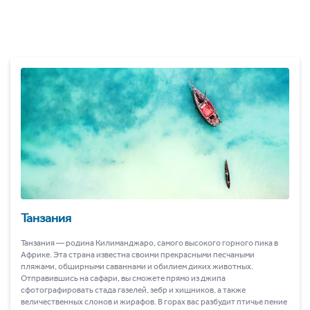
Танзания
Танзания ― родина Килиманджаро, самого высокого горного пика в
Африке. Эта страна известна своими прекрасными песчаными
пляжами, обширными саваннами и обилием диких животных.
Отправившись на сафари, вы сможете прямо из джипа
сфотографировать стада газелей, зебр и хищников, а также
величественных слонов и жирафов. В горах вас разбудит птичье пение