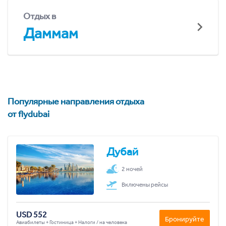
Отдых в
Даммам
Популярные направления отдыха
от flydubai
Дубай
2 ночей
Включены рейсы
USD 552
Бронируйте
Авиабилеты + Гостиница + Налоги / на человека