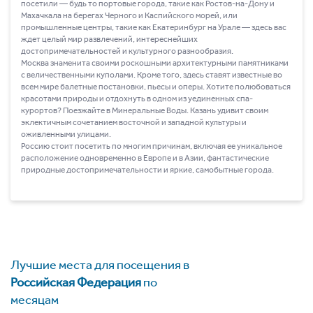
посетили ― будь то портовые города, такие как Ростов-на-Дону и
Махачкала на берегах Черного и Каспийского морей, или
промышленные центры, такие как Екатеринбург на Урале ― здесь вас
ждет целый мир развлечений, интереснейших
достопримечательностей и культурного разнообразия.
Москва знаменита своими роскошными архитектурными памятниками
с величественными куполами. Кроме того, здесь ставят известные во
всем мире балетные постановки, пьесы и оперы. Хотите полюбоваться
красотами природы и отдохнуть в одном из уединенных спа-
курортов? Поезжайте в Минеральные Воды. Казань удивит своим
эклектичным сочетанием восточной и западной культуры и
оживленными улицами.
Россию стоит посетить по многим причинам, включая ее уникальное
расположение одновременно в Европе и в Азии, фантастические
природные достопримечательности и яркие, самобытные города.
Лучшие места для посещения в
Российская Федерация
по
месяцам