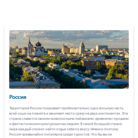
Россия
Территория России покрывает приблизительно одну восьмую часть
всей суши на планете и занимает место сразу на двух континентах. Эта
страна славится своими живописными пейзажами, древними городами
и фантастическим культурным наследием. В самой большой стране
мира каждый сможет найти отдых себе по вкусу. Именно поэтому
Россия чрезвычайно популярна среди туристов. Что бы вы ни