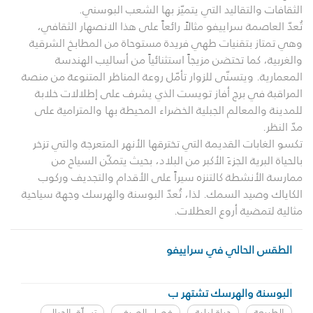
الثقافات والتقاليد التي يتميّز بها الشعب البوسني.
تُعدّ العاصمة سراييفو مثالاً رائعاً على هذا الانصهار الثقافي،
وهي تمتاز بتقنيات طهي فريدة مستوحاة من المطابخ الشرقية
والغربية، كما تحتضن مزيجاً استثنائياً من أساليب الهندسة
المعمارية. ويتسنّى للزوار تأمّل روعة المناظر المتنوعة من منصة
المراقبة في برج أفاز تويست الذي يشرف على إطلالات خلابة
للمدينة والمعالم الجبلية الخضراء المحيطة بها والمترامية على
مدّ النظر.
تكسو الغابات القديمة التي تخترقها الأنهر المتعرجة والتي تزخر
بالحياة البرية الجزءَ الأكبر من البلاد، بحيث يتمكّن السياح من
ممارسة الأنشطة كالتنزه سيراً على الأقدام والتجديف وركوب
الكاياك وصيد السمك. لذا، تُعدّ البوسنة والهرسك وجهة سياحية
مثالية لتمضية أروع العطلات.
الطقس الحالي في سراييفو
البوسنة والهرسك تشتهر ب
الطبيعة
حياة ليلية
فصل الصيف
تسلّق الجبال