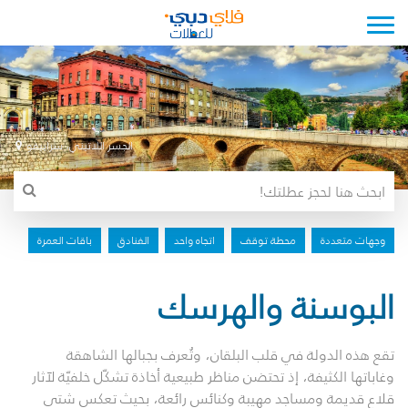
Toggle navigation
الجسر اللاتيني، سراييفو
وجهات متعددة
محطة توقف
اتجاه واحد
الفنادق
باقات العمرة
البوسنة والهرسك
تقع هذه الدولة في قلب البلقان، وتُعرف بجبالها الشاهقة
وغاباتها الكثيفة، إذ تحتضن مناظر طبيعية أخاذة تشكّل خلفيّة لآثار
قلاع قديمة ومساجد مهيبة وكنائس رائعة، بحيث تعكس شتى