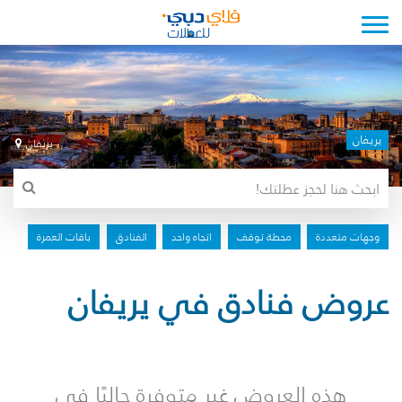
Toggle navigation
يريفان
يريفان
وجهات متعددة
محطة توقف
اتجاه واحد
الفنادق
باقات العمرة
عروض فنادق في يريفان
هذه العروض غير متوفرة حاليًا في