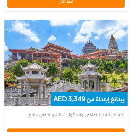
احجز الآن
بينانغ إبتداءً من AED 3,349
اكتشف الثراء الثقافي والمأكولات الشهية في بينانغ.