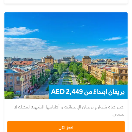
يريفان ابتداءً من 2,449 AED
اختبر حياة شوارع يريفان الإنتقائية و أطباقها الشهية لعطلة لا
تنسى.
احجز الآن