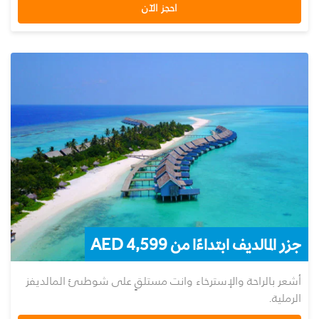
احجز الآن
جزر المالديف ابتداءًا من AED 4,599
أشعر بالراحة والإسترخاء وانت مستلقٍ على شوطىئ المالديفز
الرملية.