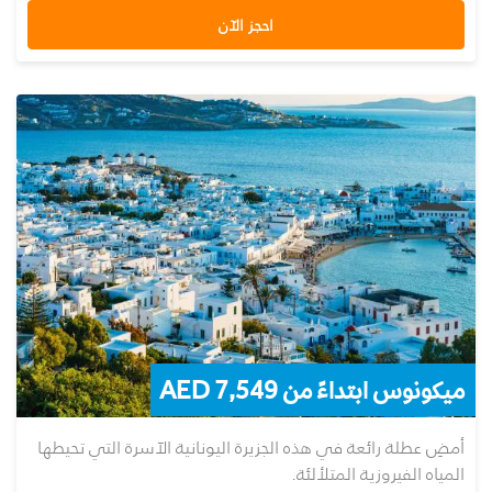
احجز الآن
ميكونوس ابتداءً من AED 7,549
أمضِ عطلة رائعة في هذه الجزيرة اليونانية الآسرة التي تحيطها
المياه الفيروزية المتلألئة.