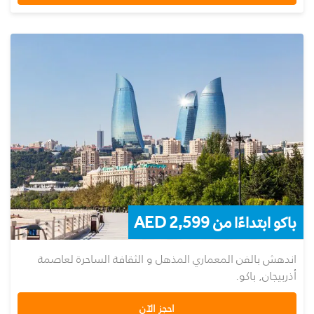
باكو ابتداءًا من 2,599 AED
اندهش بالفن المعماري المذهل و الثقافة الساحرة لعاصمة
أذربيجان, باكو.
احجز الآن